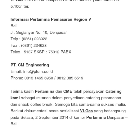
5.100/liter.
Informasi Pertamina Pemasaran Region V
Bali
Jl. Sugianyar No. 10, Denpasar
Telp : (0361) 228922
Fax : (0361) 234628
Telex : 5137 SKSP : 75012 PABX
PT. CM Engineering
Email: info@ptcm.co.id
Phone: 0813 1465 6950 / 0812 385 6519
Terima kasih
Pertamina
dan
CME
telah percayakan
Catering
kami
sebagai rekanan dalam penyediaan catering prasmanan
dan snack coffee break. Semoga kita sama-sama sukses mulia.
Berikut dokumentasi acara sosialisasi
Vi-Gas
yang berlangsung
pada Selasa, 2 September 2014 di kantor
Pertamina
Denpasar –
Bali.