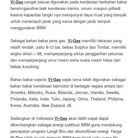
Vi-Gas
sangat sesuai digunakan pada kendaraan berbahan bakar
bensin/gasoline baik kendaraan kantor, umum maupun pribadi
karena kapasitas tangki nya mempunyai daya muat yang banyak
untuk menempuh jarak yang sama dengan jarak tempuh
menggunakan BBM.
Sebagai bahan bakar jenis gas,
Vi-Gas
memiliki tekanan yang
relatif rendah, yaitu 8-12 bar, bebas Sulphur dan Timbal, memiliki
angka oktan > 98, memperpanjang siklus penggantian pelumas
dan memperpanjang umur mesin serta suara mesin halus dan
bebas knocking.
Bahan bakar sejenis
Vi-Gas
sejak lama telah digunakan sebagai
bahan bakar kendaraan bermotor di berbagai negara antara lain:
Amerika, Meksiko, Rusia, Belanda, Jerman, Irlandia, Swedia,
Finlandia, Italia, India, Turki, Jepang, China, Thailand, Philipina,
Korea, Australia, New Zealand, dll.
Sedangkan di Indonesia
Vi-Gas
akan lebih cepat dapat
dikembangkan sebagai energi subtitusi BBM guna mendukung
percepatan program Langit Biru dan diversifikasi energi. Harga
Vi-Gas
lebih murah daripada BBM bersubsidi yaitu cuma Rp.