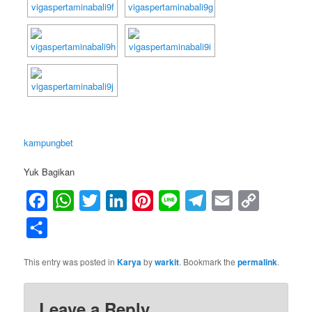
kampungbet
Yuk Bagikan
Facebook
WhatsApp
Twitter
LinkedIn
Pinterest
Line
Telegram
Email
Copy
Link
Share
This entry was posted in
Karya
by
warkit
. Bookmark the
permalink
.
Leave a Reply