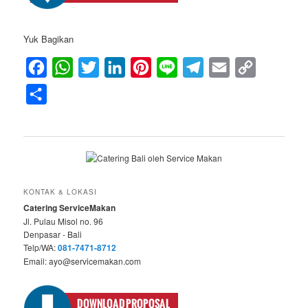
Yuk Bagikan
Facebook
WhatsApp
Twitter
LinkedIn
Pinterest
Line
Telegram
Email
Copy
Link
Share
KONTAK & LOKASI
Catering ServiceMakan
Jl. Pulau Misol no. 96
Denpasar - Bali
Telp/WA:
081-7471-8712
Email: ayo@servicemakan.com