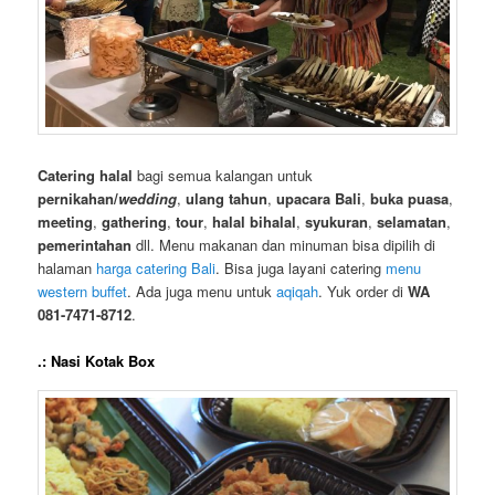
Catering halal
bagi semua kalangan untuk
pernikahan/
wedding
,
ulang tahun
,
upacara Bali
,
buka puasa
,
meeting
,
gathering
,
tour
,
halal bihalal
,
syukuran
,
selamatan
,
pemerintahan
dll. Menu makanan dan minuman bisa dipilih di
halaman
harga catering Bali
. Bisa juga layani catering
menu
western buffet
. Ada juga menu untuk
aqiqah
. Yuk order di
WA
081-7471-8712
.
.: Nasi Kotak Box