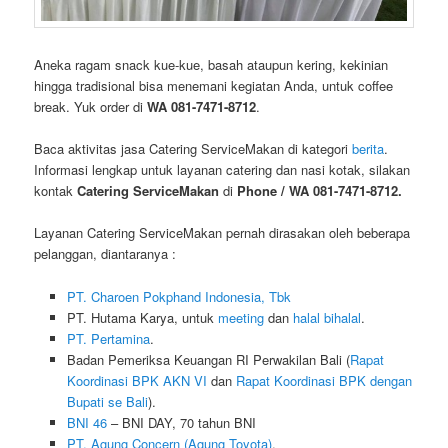
Aneka ragam snack kue-kue, basah ataupun kering, kekinian
hingga tradisional bisa menemani kegiatan Anda, untuk coffee
break. Yuk order di
WA 081-7471-8712
.
Baca aktivitas jasa Catering ServiceMakan di kategori
berita
.
Informasi lengkap untuk layanan catering dan nasi kotak, silakan
kontak
Catering ServiceMakan
di
Phone / WA 081-7471-8712.
Layanan Catering ServiceMakan pernah dirasakan oleh beberapa
pelanggan, diantaranya :
PT. Charoen Pokphand Indonesia, Tbk
PT. Hutama Karya, untuk
meeting
dan
halal bihalal
.
PT. Pertamina
.
Badan Pemeriksa Keuangan RI Perwakilan Bali (
Rapat
Koordinasi BPK AKN VI
dan
Rapat Koordinasi BPK dengan
Bupati se Bali
).
BNI 46
– BNI DAY, 70 tahun BNI
PT. Agung Concern (Agung Toyota)
.