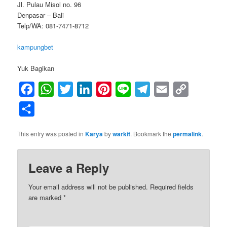
Jl. Pulau Misol no. 96
Denpasar – Bali
Telp/WA: 081-7471-8712
kampungbet
Yuk Bagikan
Facebook
WhatsApp
Twitter
LinkedIn
Pinterest
Line
Telegram
Email
Copy
Link
Share
This entry was posted in
Karya
by
warkit
. Bookmark the
permalink
.
Leave a Reply
Your email address will not be published.
Required fields
are marked
*