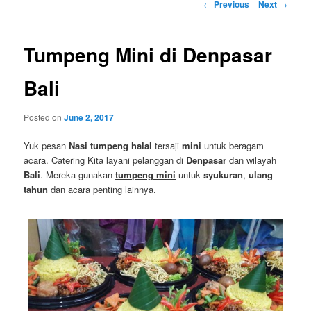
Post
←
Previous
Next
→
navigation
Tumpeng Mini di Denpasar
Bali
Posted on
June 2, 2017
Yuk pesan
Nasi tumpeng
halal
tersaji
mini
untuk beragam
acara. Catering Kita layani pelanggan di
Denpasar
dan wilayah
Bali
. Mereka gunakan
tumpeng mini
untuk
syukuran
,
ulang
tahun
dan acara penting lainnya.