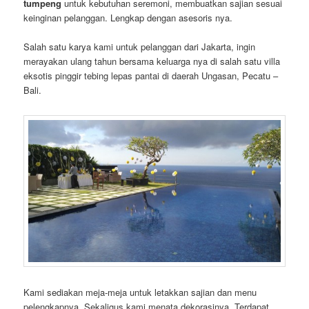
tumpeng
untuk kebutuhan seremoni, membuatkan sajian sesuai
keinginan pelanggan. Lengkap dengan asesoris nya.
Salah satu karya kami untuk pelanggan dari Jakarta, ingin
merayakan ulang tahun bersama keluarga nya di salah satu villa
eksotis pinggir tebing lepas pantai di daerah Ungasan, Pecatu –
Bali.
Kami sediakan meja-meja untuk letakkan sajian dan menu
pelengkapnya. Sekaligus kami menata dekorasinya. Terdapat