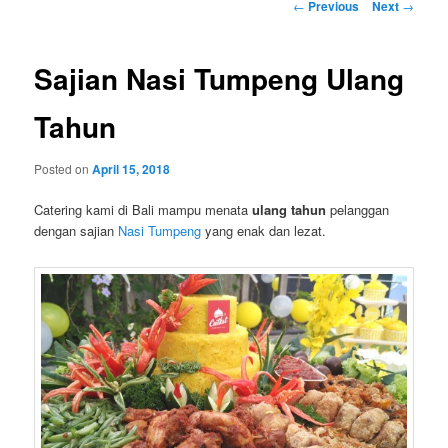
Post
←
Previous
Next
→
navigation
Sajian Nasi Tumpeng Ulang
Tahun
Posted on
April 15, 2018
Catering kami di Bali mampu menata
ulang tahun
pelanggan
dengan sajian
Nasi Tumpeng
yang enak dan lezat.