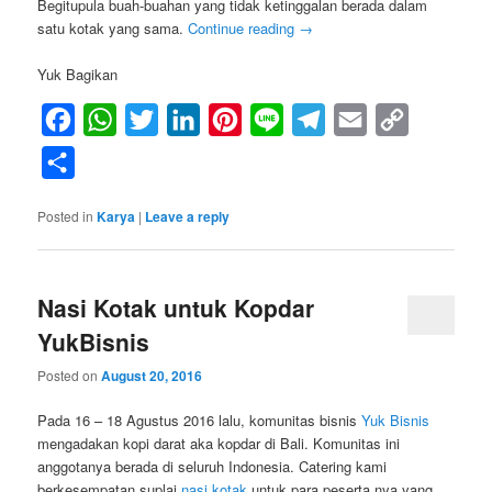
Begitupula buah-buahan yang tidak ketinggalan berada dalam
satu kotak yang sama.
Continue reading
→
Yuk Bagikan
Facebook
WhatsApp
Twitter
LinkedIn
Pinterest
Line
Telegram
Email
Copy
Link
Share
Posted in
Karya
|
Leave a reply
Nasi Kotak untuk Kopdar
YukBisnis
Posted on
August 20, 2016
Pada 16 – 18 Agustus 2016 lalu, komunitas bisnis
Yuk Bisnis
mengadakan kopi darat aka kopdar di Bali. Komunitas ini
anggotanya berada di seluruh Indonesia. Catering kami
berkesempatan suplai
nasi kotak
untuk para peserta nya yang