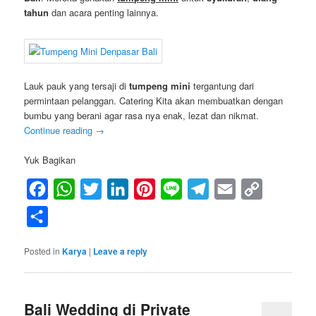
tahun
dan acara penting lainnya.
Lauk pauk yang tersaji di
tumpeng mini
tergantung dari
permintaan pelanggan. Catering Kita akan membuatkan dengan
bumbu yang berani agar rasa nya enak, lezat dan nikmat.
Continue reading
→
Yuk Bagikan
Facebook
WhatsApp
Twitter
LinkedIn
Pinterest
Line
Telegram
Email
Copy
Link
Share
Posted in
Karya
|
Leave a reply
Bali Wedding di Private