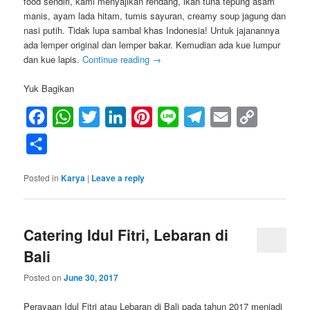
food sendiri, kami menyajikan rendang, ikan tuna tepung asam
manis, ayam lada hitam, tumis sayuran, creamy soup jagung dan
nasi putih. Tidak lupa sambal khas Indonesia! Untuk jajanannya
ada lemper original dan lemper bakar. Kemudian ada kue lumpur
dan kue lapis.
Continue reading
→
Yuk Bagikan
Facebook
WhatsApp
Twitter
LinkedIn
Pinterest
Line
Telegram
Email
Copy
Link
Share
Posted in
Karya
|
Leave a reply
Catering Idul Fitri, Lebaran di
Bali
Posted on
June 30, 2017
Perayaan Idul Fitri atau Lebaran di Bali pada tahun 2017 menjadi