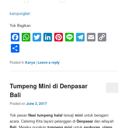
kampungbet
Yuk Bagikan
Facebook
WhatsApp
Twitter
LinkedIn
Pinterest
Line
Telegram
Email
Copy
Link
Share
Posted in
Karya
|
Leave a reply
Tumpeng Mini di Denpasar
Bali
Posted on
June 2, 2017
Yuk pesan
Nasi tumpeng
halal
tersaji
mini
untuk beragam
acara. Catering Kita layani pelanggan di
Denpasar
dan wilayah
Bali
. Mereka gunakan
tumpeng mini
untuk
syukuran
,
ulang