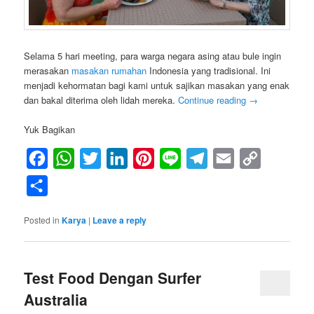
Selama 5 hari meeting, para warga negara asing atau bule ingin
merasakan
masakan rumahan
Indonesia yang tradisional. Ini
menjadi kehormatan bagi kami untuk sajikan masakan yang enak
dan bakal diterima oleh lidah mereka.
Continue reading
→
Yuk Bagikan
Facebook
WhatsApp
Twitter
LinkedIn
Pinterest
Line
Telegram
Email
Copy
Link
Share
Posted in
Karya
|
Leave a reply
Test Food Dengan Surfer
Australia