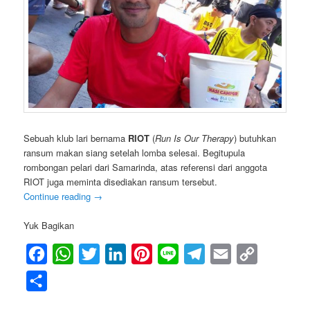
Sebuah klub lari bernama
RIOT
(
Run Is Our Therapy
) butuhkan
ransum makan siang setelah lomba selesai. Begitupula
rombongan pelari dari Samarinda, atas referensi dari anggota
RIOT juga meminta disediakan ransum tersebut.
Continue reading
→
Yuk Bagikan
Facebook
WhatsApp
Twitter
LinkedIn
Pinterest
Line
Telegram
Email
Copy
Link
Share