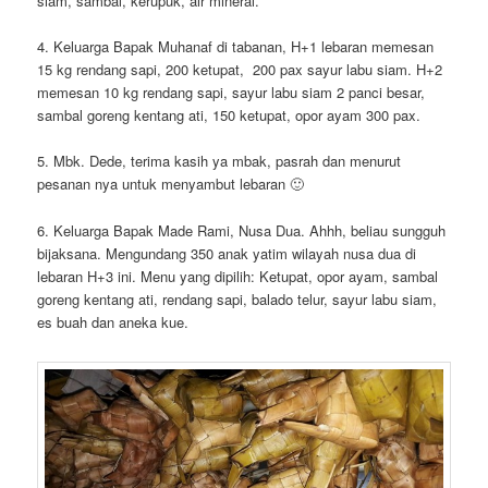
siam, sambal, kerupuk, air mineral.
4. Keluarga Bapak Muhanaf di tabanan, H+1 lebaran memesan
15 kg rendang sapi, 200 ketupat, 200 pax sayur labu siam. H+2
memesan 10 kg rendang sapi, sayur labu siam 2 panci besar,
sambal goreng kentang ati, 150 ketupat, opor ayam 300 pax.
5. Mbk. Dede, terima kasih ya mbak, pasrah dan menurut
pesanan nya untuk menyambut lebaran 🙂
6. Keluarga Bapak Made Rami, Nusa Dua. Ahhh, beliau sungguh
bijaksana. Mengundang 350 anak yatim wilayah nusa dua di
lebaran H+3 ini. Menu yang dipilih: Ketupat, opor ayam, sambal
goreng kentang ati, rendang sapi, balado telur, sayur labu siam,
es buah dan aneka kue.