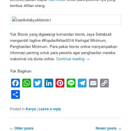
tembus 400an orang.
Yuk Bisnis yang digawangi komandan bisnis Jaya Setiabudi
mengambil tagline #KopdarAkbar2016 Keringat Minimum,
Penghasilan Minimum. Para pakar bisnis online menyampaikan
informasi penting untuk para peserta agar penghasilan mereka
maksimal via dunia online.
Continue reading
→
Yuk Bagikan
Facebook
WhatsApp
Twitter
LinkedIn
Pinterest
Line
Telegram
Email
Copy
Link
Share
Posted in
Karya
|
Leave a reply
Post
←
Older posts
Newer posts
→